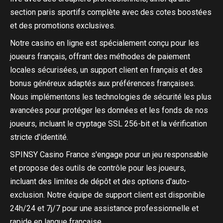
section paris sportifs complète avec des cotes boostées
et des promotions exclusives.
Notre casino en ligne est spécialement conçu pour les
joueurs français, offrant des méthodes de paiement
locales sécurisées, un support client en français et des
bonus généreux adaptés aux préférences françaises.
Nous implémentons les technologies de sécurité les plus
avancées pour protéger les données et les fonds de nos
joueurs, incluant le cryptage SSL 256-bit et la vérification
stricte d'identité.
SPINSY Casino France s'engage pour un jeu responsable
et propose des outils de contrôle pour les joueurs,
incluant des limites de dépôt et des options d'auto-
exclusion. Notre équipe de support client est disponible
24h/24 et 7j/7 pour une assistance professionnelle et
rapide en langue française.